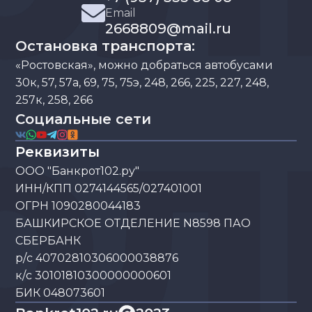
Email
2668809@mail.ru
Остановка транспорта:
«Ростовская», можно добраться автобусами
30к, 57, 57а, 69, 75, 75э, 248, 266, 225, 227, 248,
257к, 258, 266
Социальные сети
Реквизиты
ООО "Банкрот102.ру"
ИНН/КПП 0274144565/027401001
ОГРН 1090280044183
БАШКИРСКОЕ ОТДЕЛЕНИЕ N8598 ПАО
СБЕРБАНК
р/с 40702810306000038876
к/с 30101810300000000601
БИК 048073601