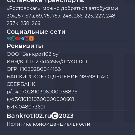
Остановка транспорта:
«Ростовская», можно добраться автобусами
30к, 57, 57а, 69, 75, 75э, 248, 266, 225, 227, 248,
257к, 258, 266
Социальные сети
Реквизиты
ООО "Банкрот102.ру"
ИНН/КПП 0274144565/027401001
ОГРН 1090280044183
БАШКИРСКОЕ ОТДЕЛЕНИЕ N8598 ПАО
СБЕРБАНК
р/с 40702810306000038876
к/с 30101810300000000601
БИК 048073601
Bankrot102.ru
2023
Политика конфиденциальности